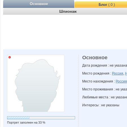
Основное
Блог
( 0 )
Шпионаж
Основное
Дата рождения : не указан
Место рождения :
Россия
,
Н
Место нахождения :
Россия
Место проживания : не ука
Любимые места : не указа
Интересы : не указаны
Портрет заполнен на 33 %