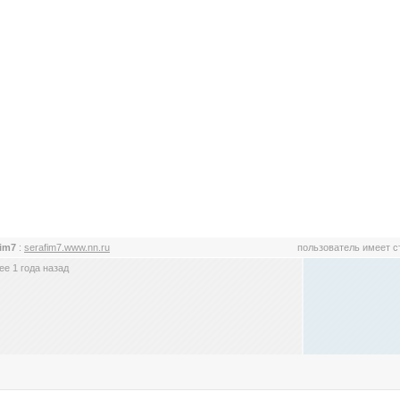
fim7
:
serafim7.www.nn.ru
пользователь имеет 
е 1 года назад