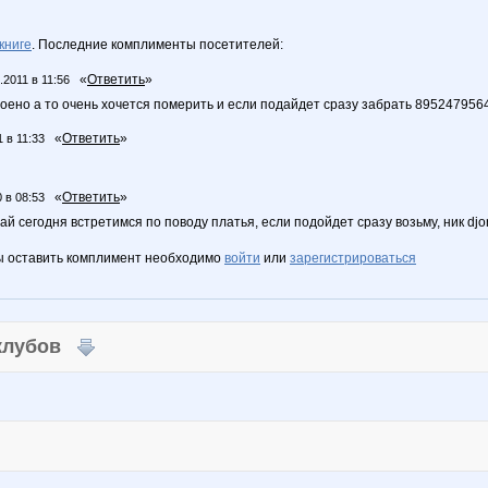
книге
. Последние комплименты посетителей:
«
Ответить
»
.2011 в 11:56
роено а то очень хочется померить и если подайдет сразу забрать 89524795
«
Ответить
»
1 в 11:33
«
Ответить
»
 в 08:53
й сегодня встретимся по поводу платья, если подойдет сразу возьму, ник dj
ы оставить комплимент необходимо
войти
или
зарегистрироваться
 клубов