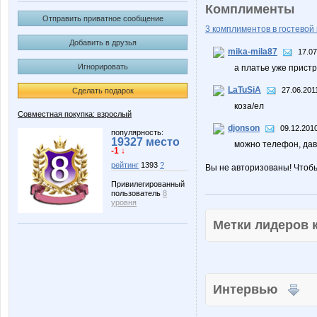
Комплименты
Отправить приватное сообщение
3 комплиментов в гостевой 
Добавить в друзья
mika-mila87
17.07
Игнорировать
а платье уже прист
LaTuSiA
27.06.201
Сделать подарок
коза/ел
Совместная покупка: взрослый
djonson
09.12.2010
популярность:
19327 место
можно телефон, дава
-1 ↓
рейтинг
1393
?
Вы не авторизованы! Чтоб
Привилегированный
пользователь
8
уровня
Метки лидеров
Интервью